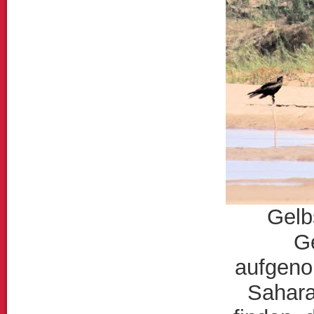
Gelb
G
aufgenom
Sahara