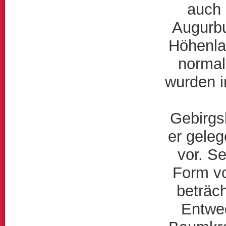
auch 
Augurbu
Höhenla
normal
wurden i
Gebirgs
er geleg
vor. Se
Form vo
beträch
Entwed