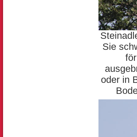
Steinadl
Sie schw
fö
ausgebr
oder in 
Bode