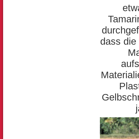
etw
Tamari
durchgef
dass die
Ma
auf
Material
Plas
Gelbschn