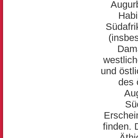
Augurb
Habi
Südafri
(insbe
Dama
westlic
und östl
des 
Aug
Sü
Erschein
finden.
Äthi