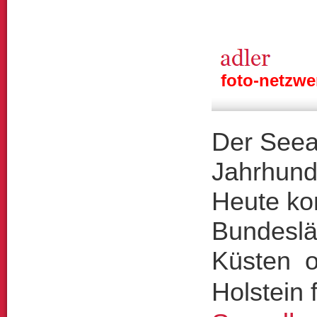
foto-netzwe
Der Seead
Jahrhund
Heute ko
Bundeslä
Küsten o
Holstein 