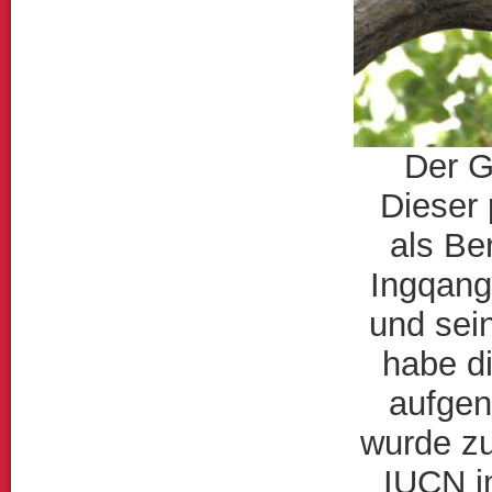
Der G
Dieser 
als Be
Ingqang
und sei
habe d
aufgen
wurde zu
IUCN i