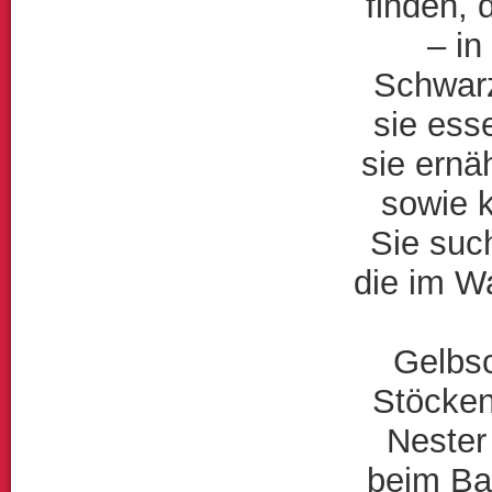
finden,
– in
Schwarz
sie esse
sie ernä
sowie k
Sie suc
die im W
Gelbs
Stöcken
Nester
beim Ba