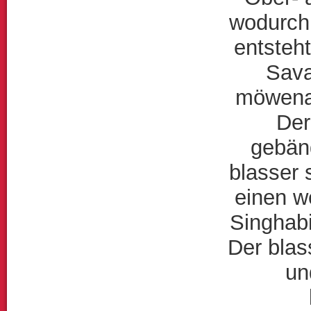
wodurch 
entsteh
Sava
möwenar
Der
gebän
blasser
einen w
Singhabi
Der blas
un