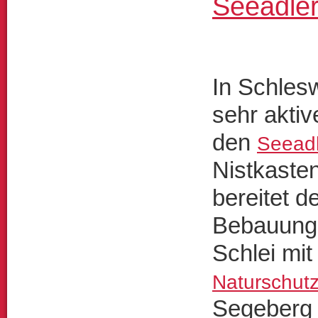
Seeadle
In Schles
sehr aktiv
den
Seeadl
Nistkaste
bereitet d
Bebauung 
Schlei mit
Naturschut
Segeberg 