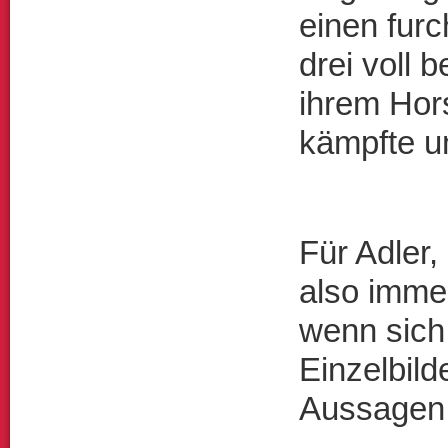
einen fur
drei voll 
ihrem Hor
k
ä
mpfte 
F
ü
r Adler
also immer
wenn sich
Einzelbild
Aussagen 