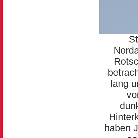
St
Norda
Rotsc
betrach
lang u
vo
dun
Hinter
haben J