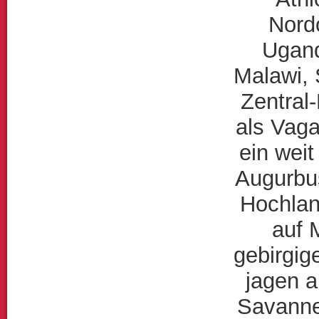
Nord
Ugand
Malawi,
Zentral-
als Vaga
ein weit
Augurbus
Hochlan
auf 
gebirgig
jagen 
Savanne